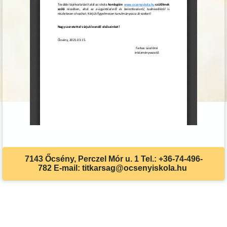
7143 Őcsény, Perczel Mór u. 1 Tel.: +36-74-496-
782 E-mail: titkarsag@ocsenyiskola.hu