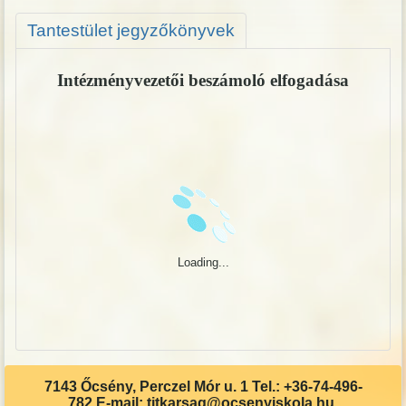
Tantestület jegyzőkönyvek
Intézményvezetői beszámoló elfogadása
Loading...
7143 Őcsény, Perczel Mór u. 1 Tel.: +36-74-496-
782 E-mail: titkarsag@ocsenyiskola.hu