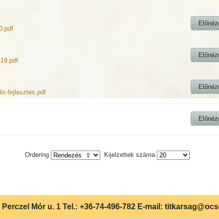
Előnéz
0.pdf
Előnéz
-19.pdf
Előnéz
is-fejlesztes.pdf
Előnéz
Ordering
Kijelzettek száma
Perczel Mór u. 1 Tel.: +36-74-496-782 E-mail: titkarsag@oc