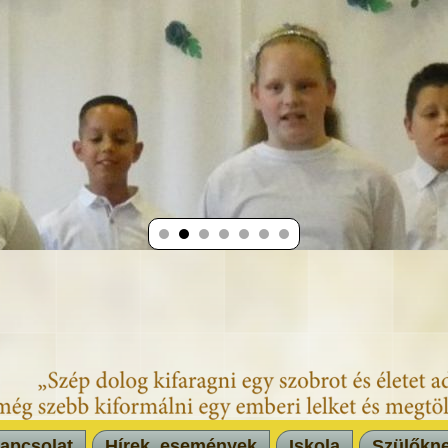
apcsolat
Hírek, események
Iskola
Szülőkn