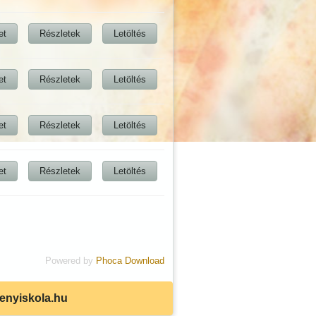
et
Részletek
Letöltés
et
Részletek
Letöltés
et
Részletek
Letöltés
et
Részletek
Letöltés
Powered by
Phoca Download
senyiskola.hu