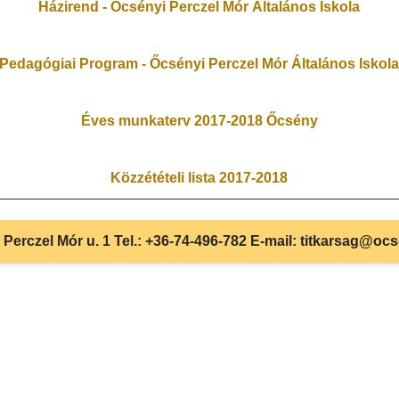
Házirend - Őcsényi Perczel Mór Általános Iskola
Pedagógiai Program - Őcsényi Perczel Mór Általános Iskol
Éves munkaterv 2017-2018 Őcsény
Közzétételi lista 2017-2018
Perczel Mór u. 1 Tel.: +36-74-496-782 E-mail: titkarsag@oc