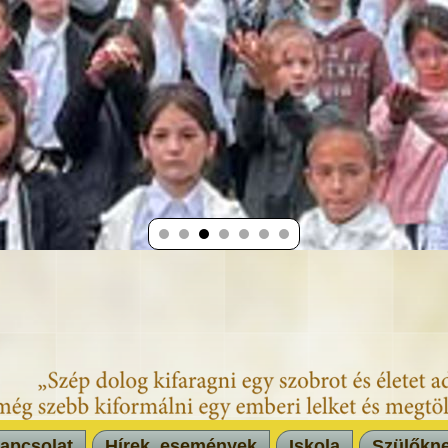
apcsolat
Hírek, események
Iskola
Szülőkn