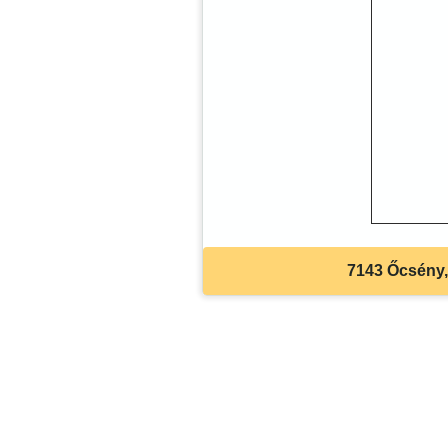
7143 Őcsény, 
Akadálymentes beállítások