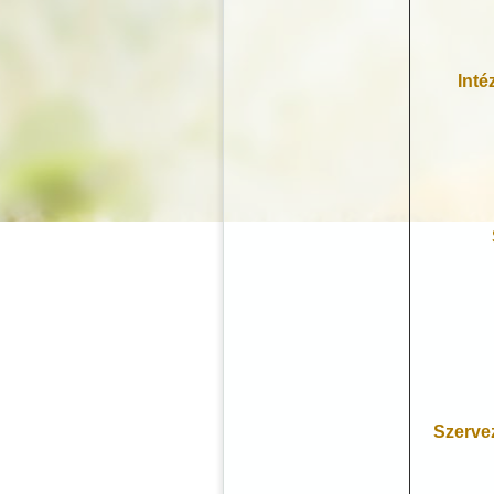
Int
Szervez