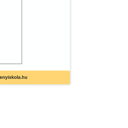
a
senyiskola.hu