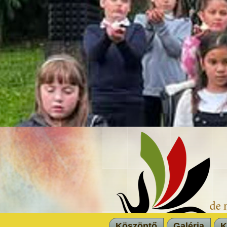
Köszöntő
Galéria
K