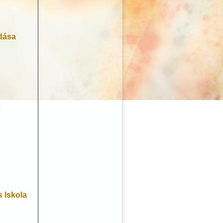
dása
e
 Iskola