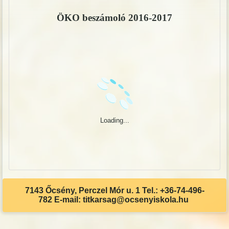
ÖKO beszámoló 2016-2017
Loading...
7143 Őcsény, Perczel Mór u. 1 Tel.: +36-74-496-
782 E-mail: titkarsag@ocsenyiskola.hu